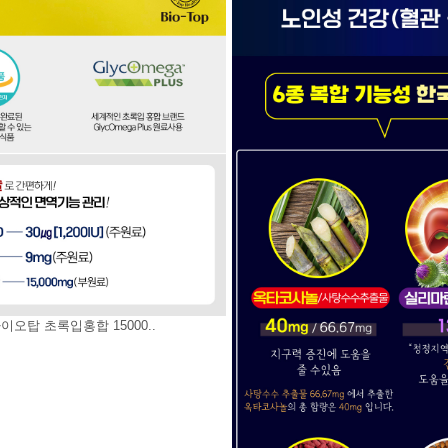
이오탑 초록입홍합 15000..