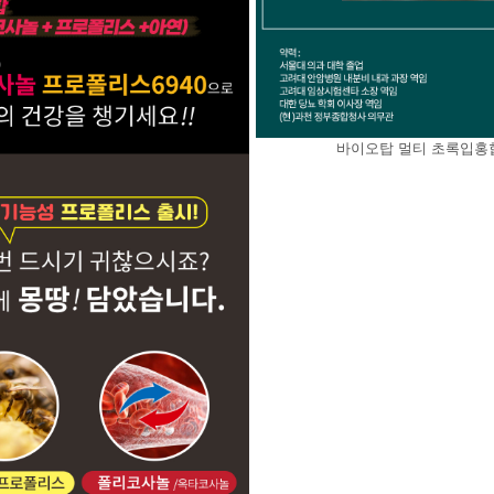
바이오탑 멀티 초록입홍합 