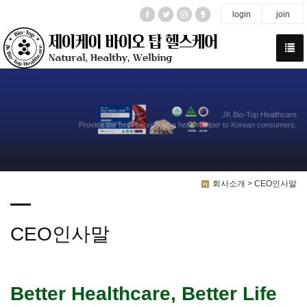
login
join
JK Bio-Top Healthcare
Provide the best service as a health helper to Korean consumers.
회사소개 > CEO인사말
CEO인사말
Better Healthcare, Better Life