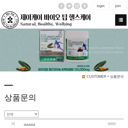
login
join
We have created a awesome theme
Far far away,behind the word mountains, far from the countries
CUSTOMER > 상품문의
상품문의
16
dddd
aaaaa