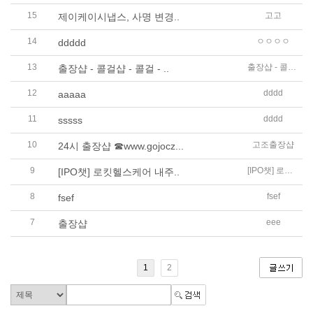
15
고고
제이케이시냅스, 사명 변경..
14
ㅇㅇㅇㅇ
ddddd
13
출장샵 - 콜걸샵 - 콜걸 - 출장
출장샵 - 콜걸샵 - 콜걸 - ..
12
dddd
aaaaa
11
dddd
sssss
10
고조출장샵
24시 출장샵 ☎www.gojocz...
9
[IPO챗] 로킷헬스케어 내주 코스닥 상장…달바글로벌·인투셀 일반청약
[IPO챗] 로킷헬스케어 내주..
8
fsef
fsef
7
eee
출장샵
1
2