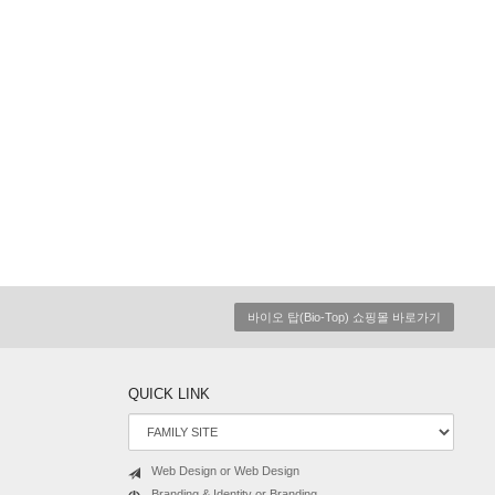
바이오 탑(Bio-Top) 쇼핑몰 바로가기
QUICK LINK
Web Design or Web Design
Branding & Identity or Branding