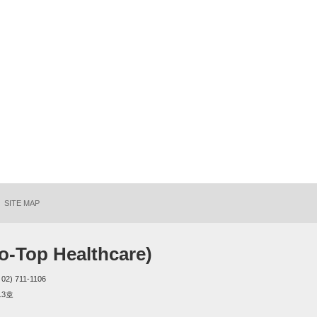
SITE MAP
op Healthcare)
2) 711-1106
13호