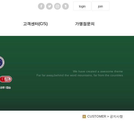
login
join
고객센터(C/S)
가맹점문의
We have created a awesome theme
Far far away,behind the word mountains, far from the countries
CUSTOMER > 공지사항