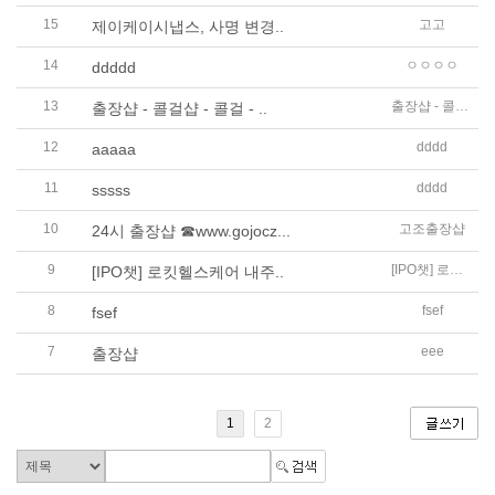
15
고고
제이케이시냅스, 사명 변경..
14
ㅇㅇㅇㅇ
ddddd
13
출장샵 - 콜걸샵 - 콜걸 - 출장
출장샵 - 콜걸샵 - 콜걸 - ..
12
dddd
aaaaa
11
dddd
sssss
10
고조출장샵
24시 출장샵 ☎www.gojocz...
9
[IPO챗] 로킷헬스케어 내주 코스닥 상장…달바글로벌·인투셀 일반청약
[IPO챗] 로킷헬스케어 내주..
8
fsef
fsef
7
eee
출장샵
1
2