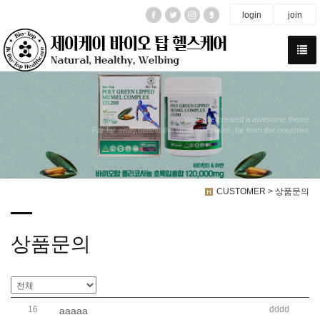
login
join
We have created a awesome theme
Far far away,behind the word mountains, far from the countries
CUSTOMER > 상품문의
상품문의
16
dddd
aaaaa