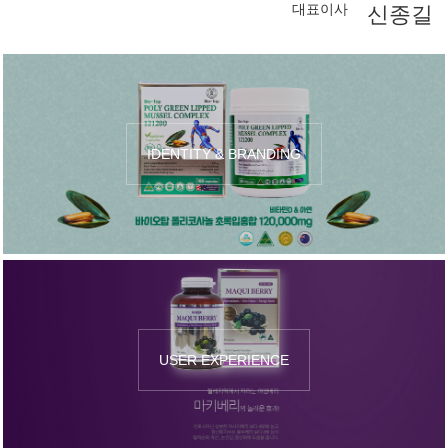
대표이사
신종길
IDENTITY & BRANDING
USER EXPERIENCE