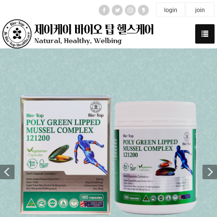
login
join
Previous
N